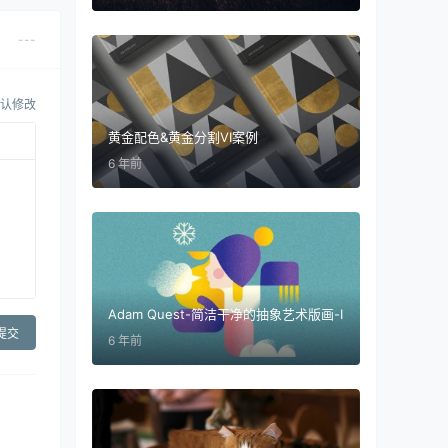
---
认修改
黄金配色&黄金分割VI案例
6 年前
Adam Quest-简洁干净的抽象艺术版画-Ⅰ
提交
6 年前