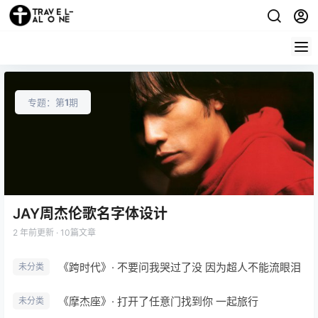
专题：第
1
期
JAY周杰伦歌名字体设计
2 年前
更新 · 10篇文章
《跨时代》· 不要问我哭过了没 因为超人不能流眼泪
未分类
《摩杰座》· 打开了任意门找到你 一起旅行
未分类