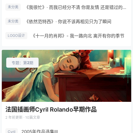
《我很忙》· 而我已经分不清 你是友情 还是错过的爱情
未分类
《依然范特西》· 你说不该再相见只为了瞬间
未分类
《十一月的肖邦》- 我一路向北 离开有你的季节
LOGO设计
专题：第
2
期
法国插画师Cyril Rolando早期作品
2 年前
更新 · 10篇文章
2005年作品选集Ⅲ
Cyril