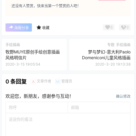
还没有人赞赏，快来当第一个赞赏的人吧！
0
0
海报分享
收藏
手绘插画
专题
手绘插画
牧野MUYE原创手绘创意插画
梦与梦幻-意大利Paolo
风格明信片
Domeniconi儿童风格插画
2020-3-15 19:05:54
2020-3-20 19:13:38
0 条回复
文章作者
管理员
A
M
欢迎您，新朋友，感谢参与互动！
确认修改