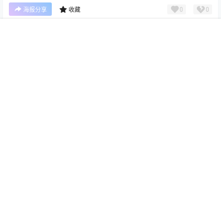
点点赞赏，手留余香
给TA赞赏
还没有人赞赏，快来当第一个赞赏的人吧！
首页
菜单
搜索
我的
专题
顶部
0
0
海报分享
收藏
LOGO设计
LOGO设计
《范特西》· 我会学着放弃你
《叶惠美》· 本来讨厌下雨的天
是因为我太爱你
空 直到听见有人说爱我
2024-6-5 14:46:45
2024-6-6 15:36:22
0 条回复
文章作者
管理员
A
M
欢迎您，新朋友，感谢参与互动！
确认修改