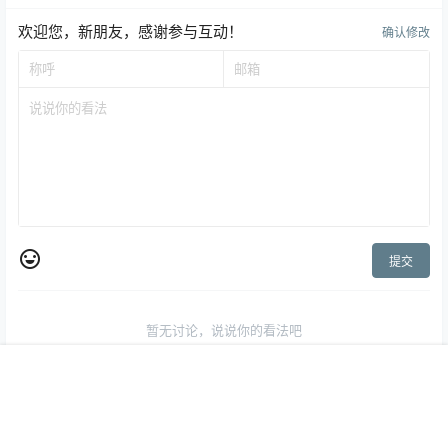
创意合成
摄影作品
创意合成
动物们集体方了
创意合成海报的背后
2020-4-26 16:59:15
2020-4-27 15:01:32
0 条回复
文章作者
管理员
A
M
欢迎您，新朋友，感谢参与互动！
确认修改
首页
菜单
搜索
我的
专题
顶部
提交